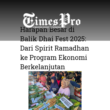
Skip
to
content
Harapan Besar di
Balik Dhai Fest 2025:
Dari Spirit Ramadhan
ke Program Ekonomi
Berkelanjutan